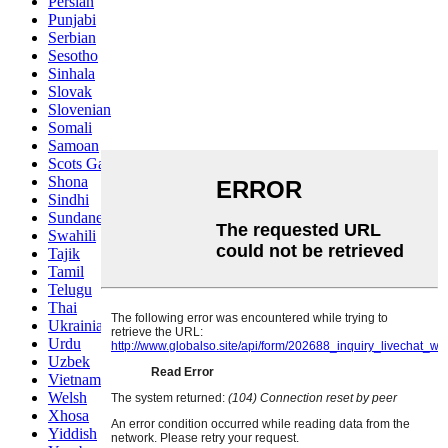
Persian
Punjabi
Serbian
Sesotho
Sinhala
Slovak
Slovenian
Somali
Samoan
Scots Gaelic
Shona
Sindhi
Sundanese
Swahili
Tajik
Tamil
Telugu
Thai
Ukrainian
Urdu
Uzbek
Vietnamese
Welsh
Xhosa
Yiddish