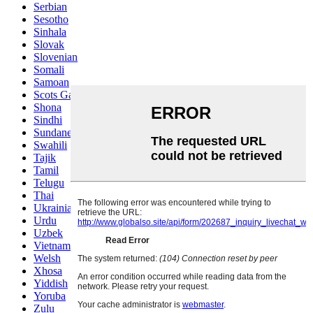
Serbian
Sesotho
Sinhala
Slovak
Slovenian
Somali
Samoan
Scots Gaelic
Shona
Sindhi
Sundanese
Swahili
Tajik
Tamil
Telugu
Thai
Ukrainian
Urdu
Uzbek
Vietnamese
Welsh
Xhosa
Yiddish
Yoruba
Zulu