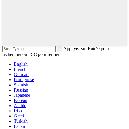
Appuyez sur Entrée pour
rechercher ou ESC pour fermer
English
French
German
Portuguese
Spanish
Russian
Japanese
Korean
Arabic
Irish
Greek
Turkish
Italian