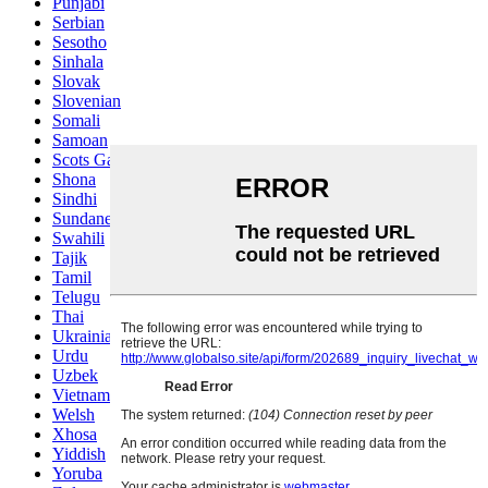
Punjabi
Serbian
Sesotho
Sinhala
Slovak
Slovenian
Somali
Samoan
Scots Gaelic
Shona
Sindhi
Sundanese
Swahili
Tajik
Tamil
Telugu
Thai
Ukrainian
Urdu
Uzbek
Vietnamese
Welsh
Xhosa
Yiddish
Yoruba