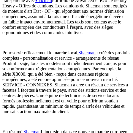
transparente avec
Shacman
Portfolio de Advanced et Eco - Friendly
Heavy - Offres de camions. Les camions de Shacman sont équipés
de moteurs d'art État - OF - qui répondent aux normes d'émission
européennes, assurant à la fois une efficacité énergétique élevée et
un faible impact environnemental. Les taxis sont conçus avec le
confort européen des conducteurs à l'esprit, avec des sièges
ergonomiques et des commandes intuitives.
Pour servir efficacement le marché local,
Shacman
a créé des produits
complets - personnalisation et service - arrangements de réseau.
Produit - sage, tous les modèles sont méticuleusement conçus pour
se conformer aux réglementations européennes. Par exemple, la
série X3000, qui a été bien - reçue dans certaines régions
européennes, a été encore optimisée pour ce nouveau marché.
SERVICE - CONNEXES, Shacman a créé un réseau de services à
facettes à facettes à travers le pays, avec des stations-service et des
centres de pièces. Une équipe de techniciens de service locaux
formés professionnellement est en veille pour offrir un soutien
rapide, garantissant un minimum de temps d'arrêt des véhicules et
une satisfaction maximale du client.
En résumé,
Shacman
L'incursion dans ce nouveau marché européen