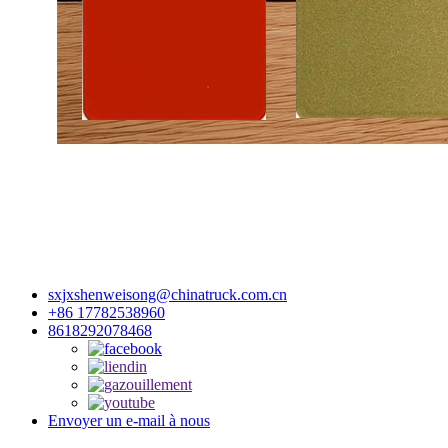
sxjxshenweisong@chinatruck.com.cn
+86 17782538960
8618292078468
Envoyer un e-mail à nous