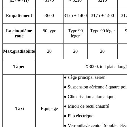
(L
×
W
×
H)
3170
× 3210
3210
Empattement
3600
3175 + 1400
3175 + 1400
31
La cinquième
50 type
Type 90
Type 90 léger
roue
léger
Max.gradiabilité
20
20
20
Taper
X3000, toit plat allong
● siège principal aérien
● Suspension aérienne à quatre poi
● Climatisation automatique
● Miroir de recul chauffé
Taxi
Équipage
● Flip électrique
● Verrouillage central (double té