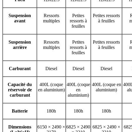
Suspension
Ressorts
Petites
Petites ressorts
R
avant
multiples
ressorts à
à feuilles
m
feuilles
Suspension
Ressorts
Petites
Petites ressorts
R
arrière
multiples
ressorts à
à feuilles
m
feuilles
Carburant
Diesel
Diesel
Diesel
Capacité du
400L (coque
400L (coque
400L (coque en
400L
réservoir de
en aluminium)
en
aluminium)
al
carburant
aluminium)
Batterie
180h
180h
180h
Dimensions
6150 × 2490 ×
6825 × 2490
6825 × 2490 ×
682