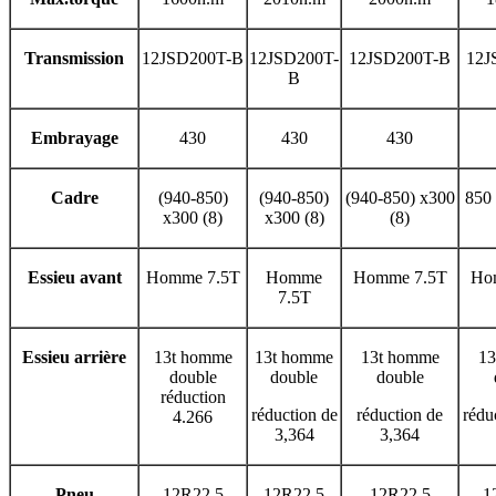
Transmission
12JSD200T-B
12JSD200T-
12JSD200T-B
12J
B
Embrayage
430
430
430
Cadre
(940-850)
(940-850)
(940-850) x300
850 
x300 (8)
x300 (8)
(8)
Essieu avant
Homme 7.5T
Homme
Homme 7.5T
Ho
7.5T
Essieu arrière
13t homme
13t homme
13t homme
13
double
double
double
réduction
réduction de
réduction de
rédu
4.266
3,364
3,364
Pneu
12R22.5
12R22.5
12R22.5
1