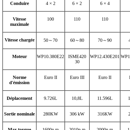
Conduire
4 × 2
6 × 2
6 × 4
Vitesse
100
110
110
maximale
Vitesse chargée
50
～
70
60
～
80
70
～
90
Moteur
WP10.380E22
ISME420
WP12.430E201
WP1
30
Norme
Euro II
Euro III
Euro II
d'émission
Déplacement
9.726L
10,8L
11.596L
Sortie nominale
280KW
306 kW
316KW
Max.torque
1600n.m
2010n.m
2000n.m
1