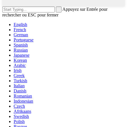
Appuyez sur Entrée pour
rechercher ou ESC pour fermer
English
French
German
Portuguese
Spanish
Russian
Japanese
Korean
Arabic
Irish
Greek
Turkish
Italian
Danish
Romanian
Indonesian
Czech
Afrikaans
Swedish
Polish
Basque