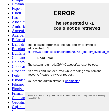
Catalan
Esperanto
Hindi
Lao
Albanian
Amharic
Armenian
Azerbaijani
Belarusian
Bengali
Bosnian
Bulgarian
Cebuano
Chichewa
Corsican
Croatian
Dutch
Estonian
Filipino
Finnish
Frisian
Galician
Georgian
Gujarati