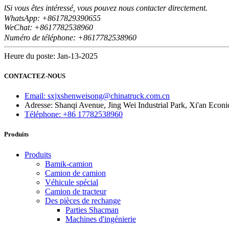
Si vous êtes intéressé, vous pouvez nous contacter directement.
I
WhatsApp: +8617829390655
WeChat: +8617
82538960
7
Numéro de téléphone: +8617782538960
Heure du poste: Jan-13-2025
CONTACTEZ-NOUS
Email: sxjxshenweisong@chinatruck.com.cn
Adresse: Shanqi Avenue, Jing Wei Industrial Park, Xi'an Econ
Téléphone: +86 17782538960
Produits
Produits
Bamik-camion
Camion de camion
Véhicule spécial
Camion de tracteur
Des pièces de rechange
Parties Shacman
Machines d'ingénierie