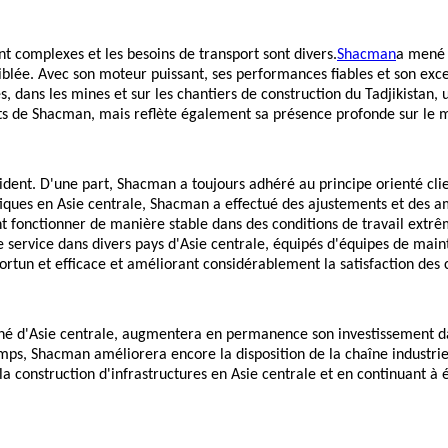
nt complexes et les besoins de transport sont divers.
Shacman
a mené 
blée. Avec son moteur puissant, ses performances fiables et son exce
tes, dans les mines et sur les chantiers de construction du Tadjikista
its de Shacman, mais reflète également sa présence profonde sur le m
cident. D'une part, Shacman a toujours adhéré au principe orienté cl
ques en Asie centrale, Shacman a effectué des ajustements et des am
ent fonctionner de manière stable dans des conditions de travail ext
e service dans divers pays d'Asie centrale, équipés d'équipes de mai
ortun et efficace et améliorant considérablement la satisfaction des c
hé d'Asie centrale, augmentera en permanence son investissement d
ps, Shacman améliorera encore la disposition de la chaîne industrie
construction d'infrastructures en Asie centrale et en continuant à éc